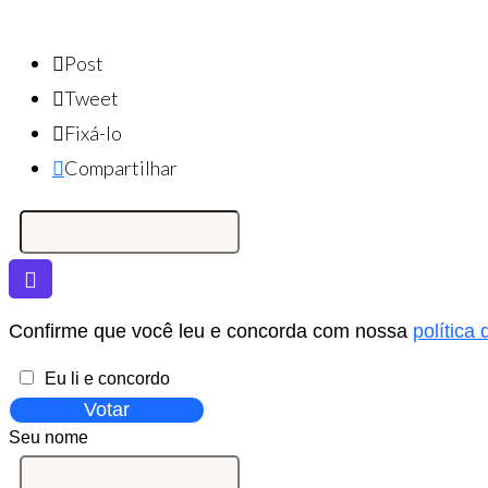
Post
Tweet
Fixá-lo
Compartilhar
Confirme que você leu e concorda com nossa
política
Eu li e concordo
Votar
Seu nome